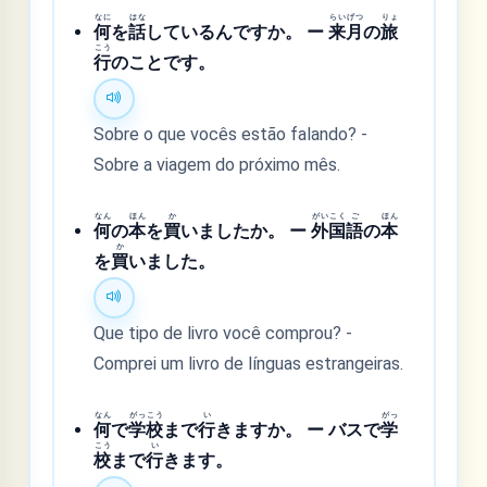
なに
はな
らい
げつ
りょ
何
を
話
しているんですか。 ー
来
月
の
旅
こう
行
のことです。
Sobre o que vocês estão falando? -
Sobre a viagem do próximo mês.
なん
ほん
か
がい
こく
ご
ほん
何
の
本
を
買
いましたか。 ー
外
国
語
の
本
か
を
買
いました。
Que tipo de livro você comprou? -
Comprei um livro de línguas estrangeiras.
なん
がっ
こう
い
がっ
何
で
学
校
まで
行
きますか。 ー バスで
学
こう
い
校
まで
行
きます。