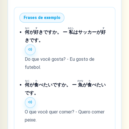
Frases de exemplo
なに
す
わたし
す
何
が
好
きですか。 ー
私
はサッカーが
好
きです。
Do que você gosta? - Eu gosto de
futebol.
なに
た
さかな
た
何
が
食
べたいですか。 ー
魚
が
食
べたい
です。
O que você quer comer? - Quero comer
peixe.